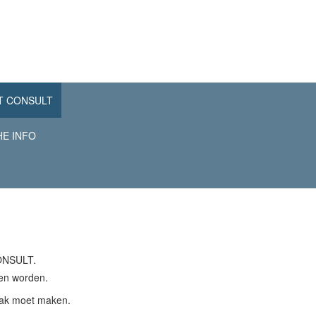
T CONSULT
HE INFO
CONSULT.
en worden.
raak moet maken.