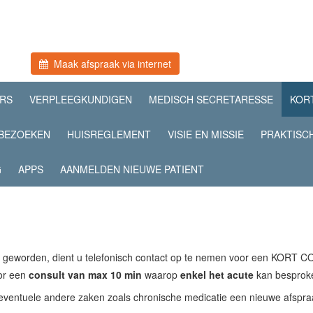
Maak afspraak via internet
RS
VERPLEEGKUNDIGEN
MEDISCH SECRETARESSE
KOR
BEZOEKEN
HUISREGLEMENT
VISIE EN MISSIE
PRAKTISC
G
APPS
AANMELDEN NIEUWE PATIENT
nt geworden, dient u telefonisch contact op te nemen voor een KORT 
or een
consult
van max 10 min
waarop
enkel
het acute
kan besprok
r eventuele andere zaken zoals chronische medicatie een nieuwe afsp