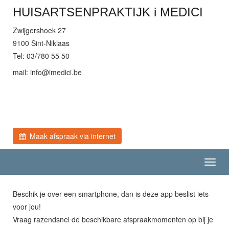
HUISARTSENPRAKTIJK i MEDICI
Zwijgershoek 27
9100 Sint-Niklaas
Tel: 03/780 55 50
mail:
eb.icidemi@ofni
Maak afspraak via internet
Toggl
navig
Beschik je over een smartphone, dan is deze app beslist iets
voor jou!
Vraag razendsnel de beschikbare afspraakmomenten op bij je