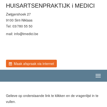
HUISARTSENPRAKTIJK i MEDICI
Zwijgershoek 27
9100 Sint-Niklaas
Tel: 03/780 55 50
mail:
eb.icidemi@ofni
Maak afspraak via internet
Toggl
navig
Gelieve op onderstaande link te klikken en de vragenlijst in te
vullen.